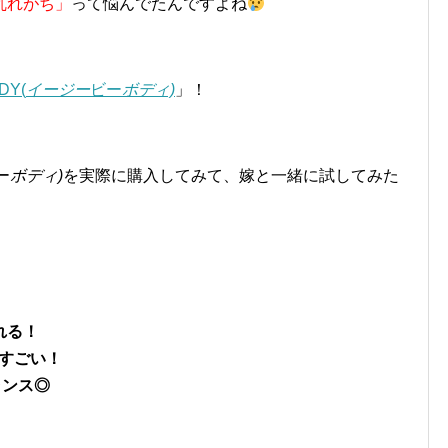
乱れがち」
って悩んでたんですよね
DY(
イージー
ビー
ボディ)
」！
ー
ボディ)
を実際に購入してみて、嫁と一緒に試してみた
！
れる！
がすごい！
ランス◎