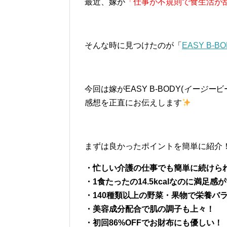
最近、嫁が
「仕事が不規則で食生活が
そんな時に見つけたのが「
EASY B-BO
今回は嫁がEASY B-BODY(
イージー
ビ
感想を正直にお伝えします
まずは良かったポイントを簡単に紹介
・忙しい介護の仕事でも簡単に続けら
・1食たったの14.5kcalなのに満足感
・140種類以上の野菜・果物で栄養バ
・美容成分配合で肌の調子も上々！
・初回86%OFFでお財布にも優しい！