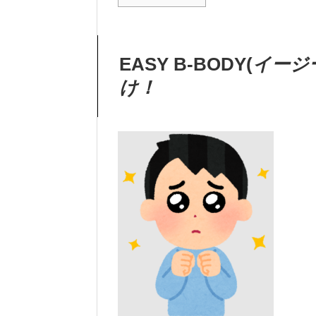
EASY B-BODY(
イージ
け！