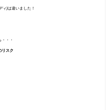
ディ)
は違いました！
ら・・・
のリスク