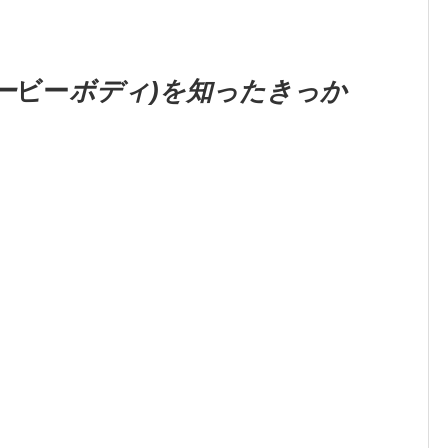
ー
ビー
ボディ)を知ったきっか