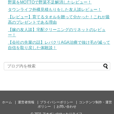
野菜をMOTTOで野菜不足解消したレビュー！
タウンライフ外構見積もりをした友人談レビュー！
【レビュー】育てるタオルを贈って分かった！これが最
高のプレゼントである理由
【嫁の友人談】宅配クリーニングのリネットのレビュ
ー！
【会社の先輩の話】レバクリAGA治療で抜け毛が減って
自信を取り戻した体験談！
ホーム
運営者情報
プライバシーポリシー
コンテンツ制作・運営
ポリシー
お問い合わせ
© 2021
アオポンのゆったりライフ
.