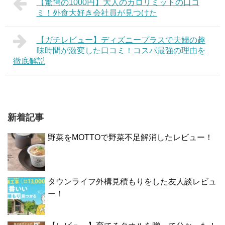
【驚愕の1000円】大人のカロリミットの口コ
ミ！外食大好き会社員が見つけた
【ガチレビュー】ディズニープラスで夫婦の趣
味時間が激変した口コミ！コスパ最強の理由を
徹底解説
新着記事
野菜をMOTTOで野菜不足解消したレビュー！
タウンライフ外構見積もりをした友人談レビュ
ー！